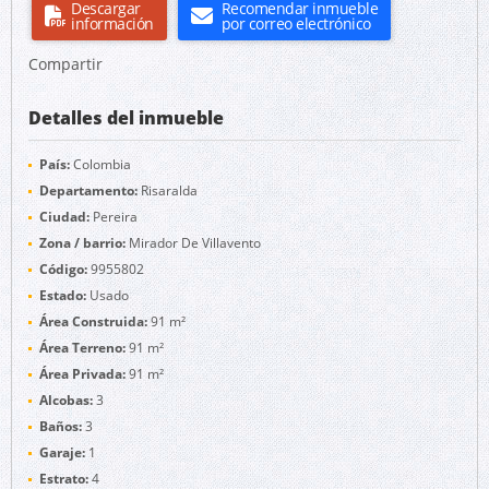
Descargar
Recomendar inmueble
información
por correo electrónico
Compartir
Detalles del inmueble
País:
Colombia
Departamento:
Risaralda
Ciudad:
Pereira
Zona / barrio:
Mirador De Villavento
Código:
9955802
Estado:
Usado
Área Construida:
91 m²
Área Terreno:
91 m²
Área Privada:
91 m²
Alcobas:
3
Baños:
3
Garaje:
1
Estrato:
4