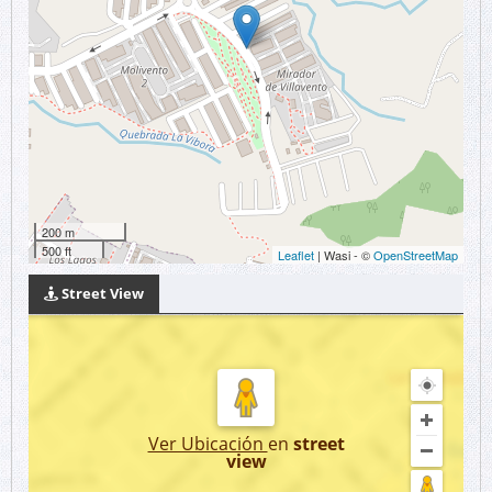
200 m
500 ft
Leaflet
| Wasi - ©
OpenStreetMap
Street View
Ver Ubicación
en
street
view