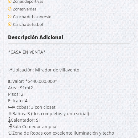
Zonas deportivas
Zonas verdes
Cancha de baloncesto
Cancha de futbol
Descripción Adicional
*CASA EN VENTA*
📍Ubicación: Mirador de villavento
💵Valor: *$440.000.000*
Area: 91mt2
Pisos: 2
Estrato: 4
🛏Alcobas: 3 con closet
🚿Baños: 3 (dos completos y uno social)
🌡Calentador: Si
🪑Sala Comedor amplia
👕Zona de Ropas con excelente iluminación y techo